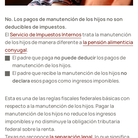
No. Los pagos de manutención de los hijos no son
deducibles de impuestos.
El
Servicio de Impuestos Internos
trata la manutención
de los hijos de manera diferente a
la pensión alimenticia
conyugal
.
El padre que paga
no puede deducir
los pagos de
manutención de los hijos.
El padre que recibe la manutención de los hijos
no
declara
esos pagos como ingresos imponibles.
Esta es una de las reglas fiscales federales básicas con
respecto a la manutención de los hijos. Pagar la
manutención de los hijos no reduce los ingresos
imponibles y no disminuye la obligación tributaria
federal sobre la renta.
Texas no reconoce
la separación legal
, lo que significa