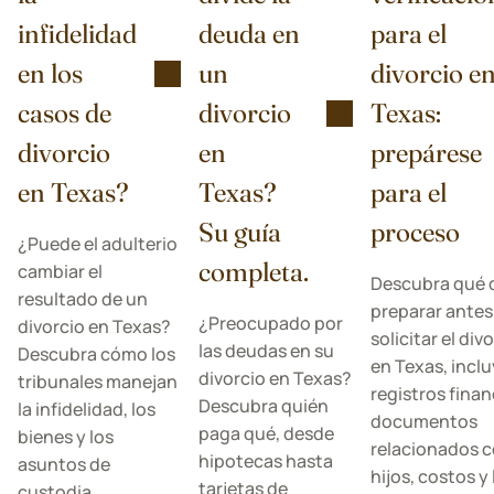
infidelidad
deuda en
para el
en los
un
divorcio e
casos de
divorcio
Texas:
divorcio
en
prepárese
en Texas?
Texas?
para el
Su guía
proceso
¿Puede el adulterio
completa.
cambiar el
Descubra qué 
resultado de un
preparar antes
¿Preocupado por
divorcio en Texas?
solicitar el div
las deudas en su
Descubra cómo los
en Texas, incl
divorcio en Texas?
tribunales manejan
registros finan
Descubra quién
la infidelidad, los
documentos
paga qué, desde
bienes y los
relacionados c
hipotecas hasta
asuntos de
hijos, costos y 
tarjetas de
custodia.