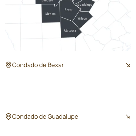
Condado de Bexar
San Antonio
Leon Valley
Universal City
Live Oak
Converse
Condado de Guadalupe
Seguin
New Braunfels