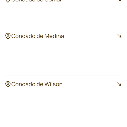
Bulverde
Spring Branch
Canyon Lake
Condado de Medina
Hondo
Natalia
Devine
LaCoste
Castroville
Condado de Wilson
Sutherland
Floresville
Springs
La Vernia
Poth
Stockdale