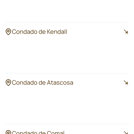
Cibolo
Staples
Schertz
Condado de Kendall
Boerne
Kendalia
Fair Oaks Ranch
Bergheim
Comfort
Condado de Atascosa
Pleasanton
Poteet
Jourdanton
Lytle
Charlotte
Condado de Comal