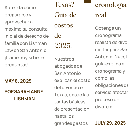
Texas?
cronología
Aprenda cómo
Guía de
real.
prepararse y
aprovechar al
costos
Obtenga un
máximo su consulta
de
cronograma
inicial de derecho de
realista de divo
familia con Lishman
2025.
militar para Sa
Law en San Antonio.
Antonio. Nuest
¡Llame hoy si tiene
Nuestros
guía explica el
preguntas!
abogados de
cronograma y
San Antonio
cómo las
explican el costo
MAY 6, 2025
obligaciones d
del divorcio en
POR
SARAH ANNE
servicio afecta
Texas, desde las
LISHMAN
proceso de
tarifas básicas
divorcio.
de presentación
hasta los
JULY 29, 2025
grandes gastos